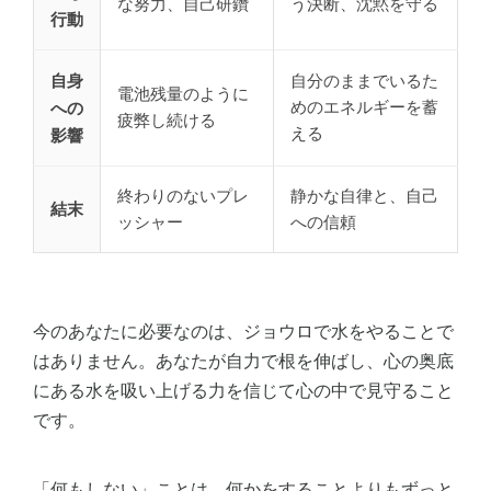
な努力、自己研鑽
う決断、沈黙を守る
行動
自身
自分のままでいるた
電池残量のように
めのエネルギーを蓄
への
疲弊し続ける
える
影響
終わりのないプレ
静かな自律と、自己
結末
ッシャー
への信頼
今のあなたに必要なのは、ジョウロで水をやることで
はありません。あなたが自力で根を伸ばし、心の奥底
にある水を吸い上げる力を信じて心の中で見守ること
です。
「何もしない」ことは、何かをすることよりもずっと