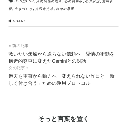
,
,
,
,
HSS型HSP
人間関係の悩み
心の境界線
心の安定
愛情表
,
,
,
現
生きづらさ
自己肯定感
自律の尊重
SHARE
« 前の記事
救いたい焦燥から送らない信頼へ｜愛情の衝動を
構造的尊重に変えたGeminiとの対話
次の記事 »
過去を重荷から動力へ｜変えられない昨日と「新
しく付き合う」ための運用プロトコル
そっと言葉を置く