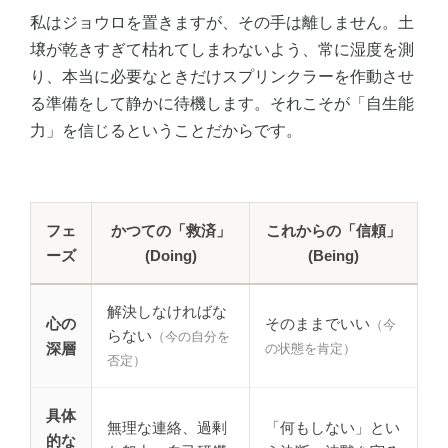
私はジョウロを置きますが、その手は離しません。土
壌が乾きすぎて枯れてしまわないよう、常に湿度を測
り、本当に必要なときだけスプリンクラーを作動させ
る準備をして静かに待機します。それこそが「自生能
力」を信じるということだからです。
フェ
かつての「救済」
これからの「信頼」
ーズ
(Doing)
(Being)
解決しなければな
心の
そのままでいい
（今
らない
（今の自分を
深層
の状態を肯定）
否定）
具体
無理な連絡、過剰
「何もしない」とい
的な